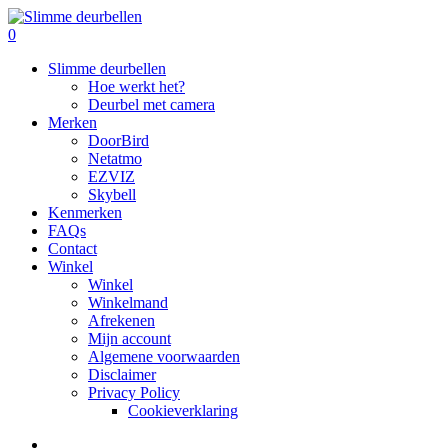
Skip
to
search
0
main
Menu
Slimme deurbellen
content
Hoe werkt het?
Deurbel met camera
Merken
DoorBird
Netatmo
EZVIZ
Skybell
Kenmerken
FAQs
Contact
Winkel
Winkel
Winkelmand
Afrekenen
Mijn account
Algemene voorwaarden
Disclaimer
Privacy Policy
Cookieverklaring
search