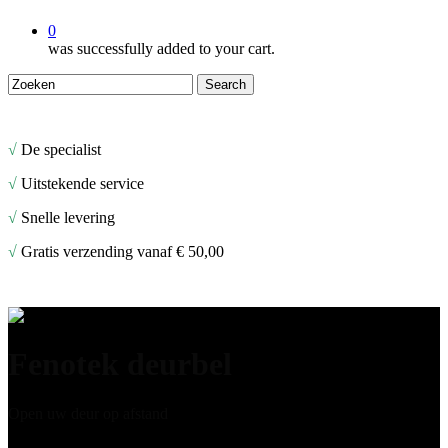
0
was successfully added to your cart.
Search
Close
Search
√
De specialist
√
Uitstekende service
√
Snelle levering
√
Gratis verzending vanaf € 50,00
Fenotek deurbel
Open uw deur op afstand