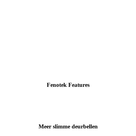
info@slimmedeurbellen.nl
06-23717155
Fenotek Features
Meer slimme deurbellen