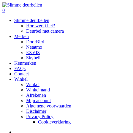
Skip
to
search
0
main
Menu
Slimme deurbellen
content
Hoe werkt het?
Deurbel met camera
Merken
DoorBird
Netatmo
EZVIZ
Skybell
Kenmerken
FAQs
Contact
Winkel
Winkel
Winkelmand
Afrekenen
Mijn account
Algemene voorwaarden
Disclaimer
Privacy Policy
Cookieverklaring
search