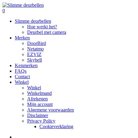
Skip
to
search
0
main
Menu
Slimme deurbellen
content
Hoe werkt het?
Deurbel met camera
Merken
DoorBird
Netatmo
EZVIZ
Skybell
Kenmerken
FAQs
Contact
Winkel
Winkel
Winkelmand
Afrekenen
Mijn account
Algemene voorwaarden
Disclaimer
Privacy Policy
Cookieverklaring
search