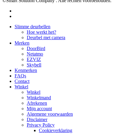
©Smart Solution Company . Alle rechten voorbehouden.
facebook
youtube
Close
Slimme deurbellen
Menu
Hoe werkt het?
Deurbel met camera
Merken
DoorBird
Netatmo
EZVIZ
Skybell
Kenmerken
FAQs
Contact
Winkel
Winkel
Winkelmand
Afrekenen
Mijn account
Algemene voorwaarden
Disclaimer
Privacy Policy
Cookieverklaring