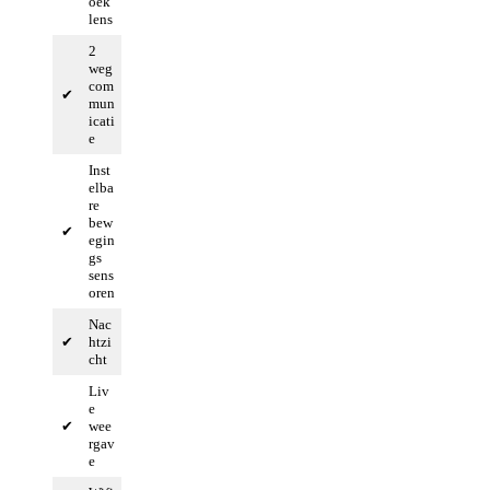
oek
lens
2
weg
com
✔
mun
icati
e
Inst
elba
re
bew
✔
egin
gs
sens
oren
Nac
✔
htzi
cht
Liv
e
✔
wee
rgav
e