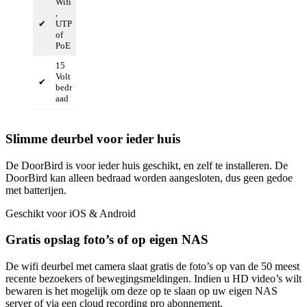
Wifi
,
✔
UTP
of
PoE
15
Volt
✔
bedr
aad
Slimme deurbel voor ieder huis
De DoorBird is voor ieder huis geschikt, en zelf te installeren. De
DoorBird kan alleen bedraad worden aangesloten, dus geen gedoe
met batterijen.
Geschikt voor iOS & Android
Gratis opslag foto’s of op eigen NAS
De wifi deurbel met camera slaat gratis de foto’s op van de 50 meest
recente bezoekers of bewegingsmeldingen. Indien u HD video’s wilt
bewaren is het mogelijk om deze op te slaan op uw eigen NAS
server of via een cloud recording pro abonnement.