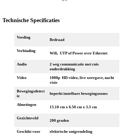
Technische Specificaties
Voeding
Bedraad
Verbinding
Wifi, UTP of Power over Ethernet
Audio
2 weg communicatie met ruis
onderdrukking
Video
1080p HD video, live weergave, nacht
visie
Bewegingsdetect
beperkt instelbare bewegingszones
ie
Afmetingen
15.10 cm x 6.50 cm x 3.3 cm
Gezichtsveld
200 graden
Geschikt voor
elektrische ontgrendeling