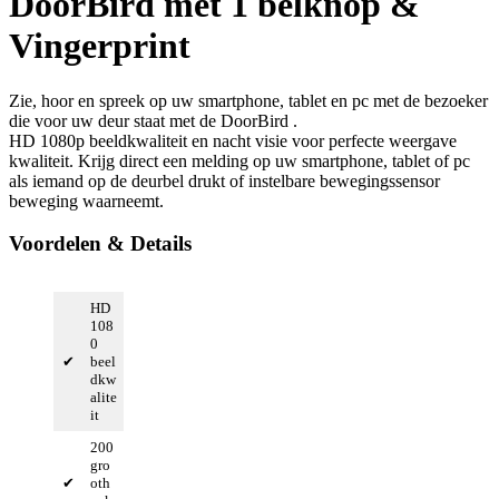
DoorBird met 1 belknop &
Vingerprint
Zie, hoor en spreek op uw smartphone, tablet en pc met de bezoeker
die voor uw deur staat met de DoorBird .
HD 1080p beeldkwaliteit en nacht visie voor perfecte weergave
kwaliteit. Krijg direct een melding op uw smartphone, tablet of pc
als iemand op de deurbel drukt of instelbare bewegingssensor
beweging waarneemt.
Voordelen & Details
HD
108
0
✔
beel
dkw
alite
it
200
gro
✔
oth