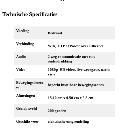
Technische Specificaties
Voeding
Bedraad
Verbinding
Wifi, UTP of Power over Ethernet
Audio
2 weg communicatie met ruis
onderdrukking
Video
1080p HD video, live weergave, nacht
visie
Bewegingsdetect
beperkt instelbare bewegingszones
ie
Afmetingen
15.10 cm x 6.50 cm x 3.3 cm
Gezichtsveld
200 graden
Geschikt voor
elektrische ontgrendeling