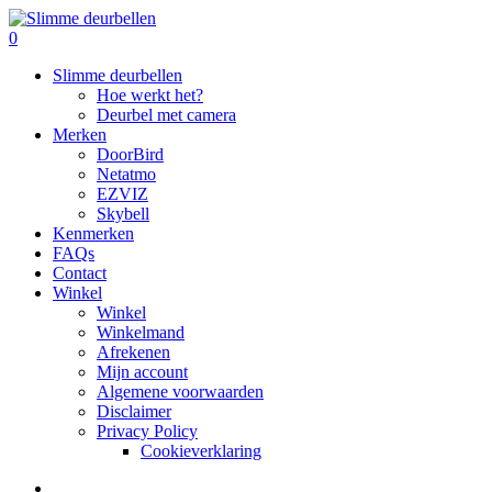
Skip
to
search
0
main
Menu
Slimme deurbellen
content
Hoe werkt het?
Deurbel met camera
Merken
DoorBird
Netatmo
EZVIZ
Skybell
Kenmerken
FAQs
Contact
Winkel
Winkel
Winkelmand
Afrekenen
Mijn account
Algemene voorwaarden
Disclaimer
Privacy Policy
Cookieverklaring
search