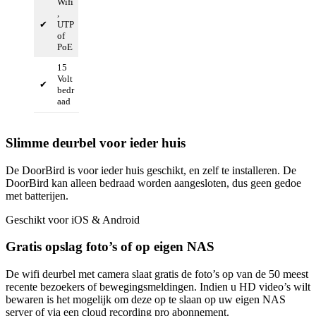
Wifi
,
✔
UTP
of
PoE
15
Volt
✔
bedr
aad
Slimme deurbel voor ieder huis
De DoorBird is voor ieder huis geschikt, en zelf te installeren. De
DoorBird kan alleen bedraad worden aangesloten, dus geen gedoe
met batterijen.
Geschikt voor iOS & Android
Gratis opslag foto’s of op eigen NAS
De wifi deurbel met camera slaat gratis de foto’s op van de 50 meest
recente bezoekers of bewegingsmeldingen. Indien u HD video’s wilt
bewaren is het mogelijk om deze op te slaan op uw eigen NAS
server of via een cloud recording pro abonnement.