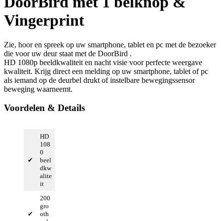
DoorBird met 1 belknop &
Vingerprint
Zie, hoor en spreek op uw smartphone, tablet en pc met de bezoeker
die voor uw deur staat met de DoorBird .
HD 1080p beeldkwaliteit en nacht visie voor perfecte weergave
kwaliteit. Krijg direct een melding op uw smartphone, tablet of pc
als iemand op de deurbel drukt of instelbare bewegingssensor
beweging waarneemt.
Voordelen & Details
HD
108
0
✔
beel
dkw
alite
it
200
gro
✔
oth