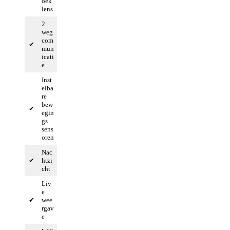
oek
lens
2
weg
com
✔
mun
icati
e
Inst
elba
re
bew
✔
egin
gs
sens
oren
Nac
✔
htzi
cht
Liv
e
✔
wee
rgav
e