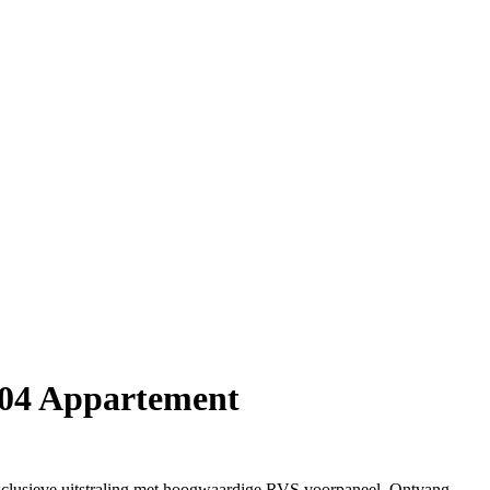
04 Appartement
clusieve uitstraling met hoogwaardige RVS voorpaneel. Ontvang