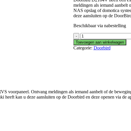
meldingen als iemand aanbelt 
NAS opslag of domotica systeem
deze aansluiten op de DoorBird
Beschikbaar via nabestelling
DoorBird
D2104
Toevoegen aan winkelwagen
Appartement
Categorie:
Doorbird
aantal
RVS voorpaneel. Ontvang meldingen als iemand aanbelt of de beweging
ki heeft kan u deze aansluiten op de Doorbird en deze openen via de a