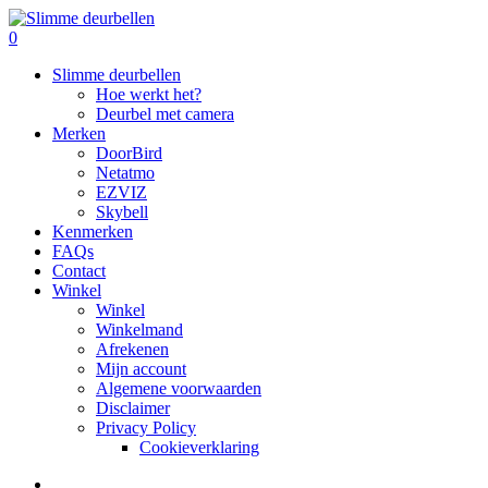
Skip
to
search
0
main
Menu
Slimme deurbellen
content
Hoe werkt het?
Deurbel met camera
Merken
DoorBird
Netatmo
EZVIZ
Skybell
Kenmerken
FAQs
Contact
Winkel
Winkel
Winkelmand
Afrekenen
Mijn account
Algemene voorwaarden
Disclaimer
Privacy Policy
Cookieverklaring
search