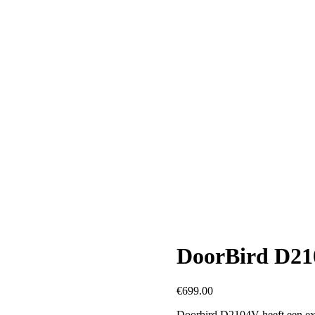
DoorBird D21
€
699.00
Doorbird D2104V heeft een ex