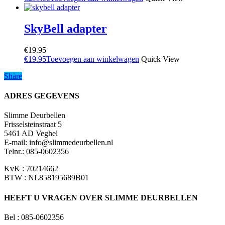
SkyBell adapter
€
19.95
€
19.95
Toevoegen aan winkelwagen
Quick View
Share
Share
ADRES GEGEVENS
Slimme Deurbellen
Frisselsteinstraat 5
5461 AD Veghel
E-mail:
info@slimmedeurbellen.nl
Telnr.: 085-0602356
KvK : 70214662
BTW : NL858195689B01
HEEFT U VRAGEN OVER SLIMME DEURBELLEN
Bel : 085-0602356