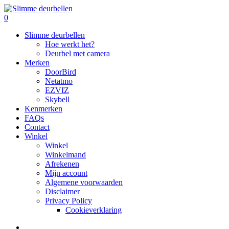
Skip
to
search
0
main
Menu
Slimme deurbellen
content
Hoe werkt het?
Deurbel met camera
Merken
DoorBird
Netatmo
EZVIZ
Skybell
Kenmerken
FAQs
Contact
Winkel
Winkel
Winkelmand
Afrekenen
Mijn account
Algemene voorwaarden
Disclaimer
Privacy Policy
Cookieverklaring
search