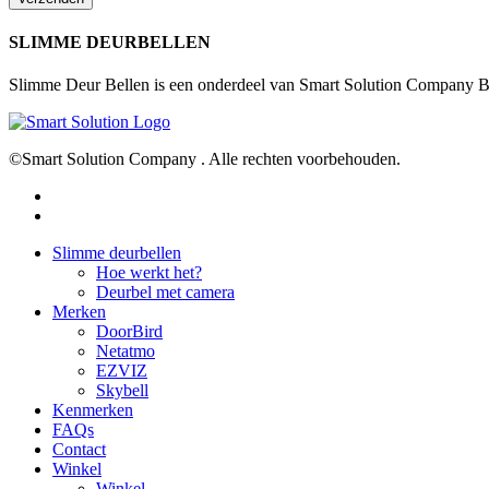
SLIMME DEURBELLEN
Slimme Deur Bellen is een onderdeel van Smart Solution Company B.V
©Smart Solution Company . Alle rechten voorbehouden.
facebook
youtube
Close
Slimme deurbellen
Menu
Hoe werkt het?
Deurbel met camera
Merken
DoorBird
Netatmo
EZVIZ
Skybell
Kenmerken
FAQs
Contact
Winkel
Winkel