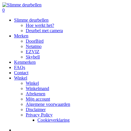
Skip
to
search
0
main
Menu
Slimme deurbellen
content
Hoe werkt het?
Deurbel met camera
Merken
DoorBird
Netatmo
EZVIZ
Skybell
Kenmerken
FAQs
Contact
Winkel
Winkel
Winkelmand
Afrekenen
Mijn account
Algemene voorwaarden
Disclaimer
Privacy Policy
Cookieverklaring
search