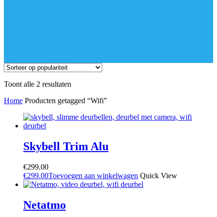
Gesorteerd
Toont alle 2 resultaten
op
Home
Producten getagged “Wifi”
populariteit
Skybell Trim Alu
€
299.00
€
299.00
Toevoegen aan winkelwagen
Quick View
Netatmo