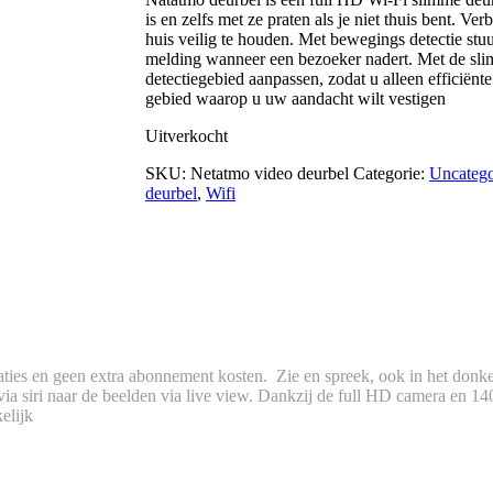
is en zelfs met ze praten als je niet thuis bent. V
huis veilig te houden. Met bewegings detectie stu
melding wanneer een bezoeker nadert. Met de sli
detectiegebied aanpassen, zodat u alleen efficiën
gebied waarop u uw aandacht wilt vestigen
Uitverkocht
SKU:
Netatmo video deurbel
Categorie:
Uncatego
deurbel
,
Wifi
caties en geen extra abonnement kosten. Zie en spreek, ook in het donk
 siri naar de beelden via live view. Dankzij de full HD camera en 140 
elijk