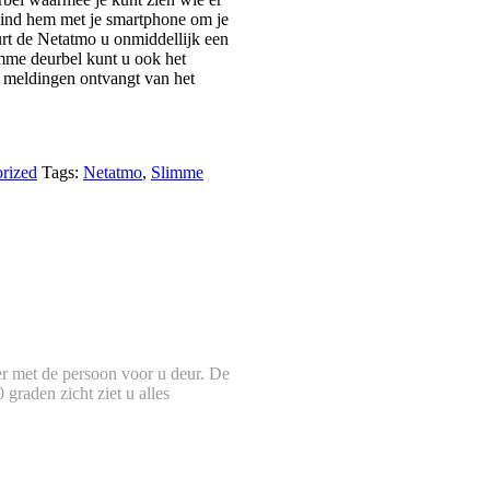
erbind hem met je smartphone om je
urt de Netatmo u onmiddellijk een
mme deurbel kunt u ook het
te meldingen ontvangt van het
rized
Tags:
Netatmo
,
Slimme
er met de persoon voor u deur. De
graden zicht ziet u alles