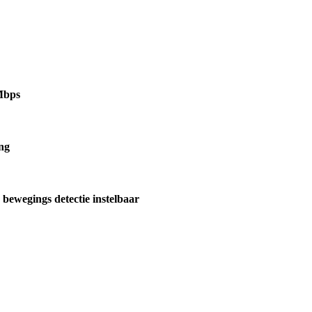
1Mbps
ng
egings detectie instelbaar