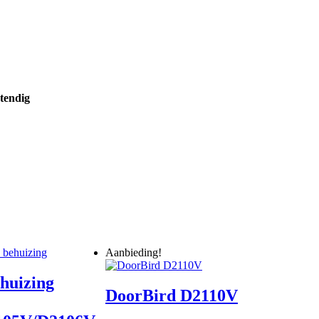
endig
Aanbieding!
huizing
DoorBird D2110V