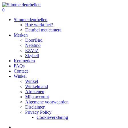
Skip
to
search
0
main
Menu
Slimme deurbellen
content
Hoe werkt het?
Deurbel met camera
Merken
DoorBird
Netatmo
EZVIZ
Skybell
Kenmerken
FAQs
Contact
Winkel
Winkel
Winkelmand
Afrekenen
Mijn account
Algemene voorwaarden
Disclaimer
Privacy Policy
Cookieverklaring
search