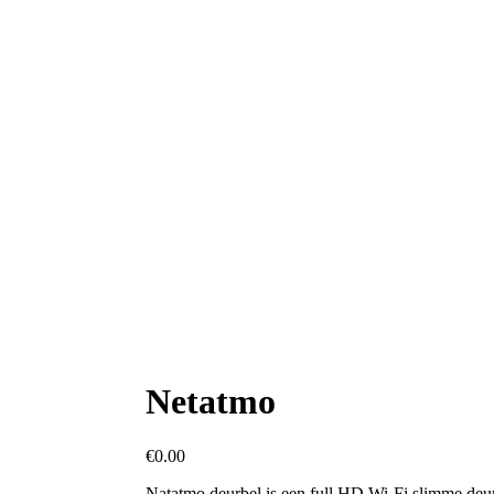
Netatmo
€
0.00
Natatmo deurbel is een full HD Wi-Fi slimme deur