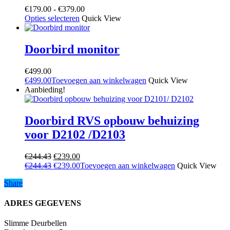
Prijsklasse:
€
179.00
-
€
379.00
Dit
€179.00
Opties selecteren
Quick View
product
tot
heeft
€379.00
meerdere
Doorbird monitor
variaties.
Deze
€
499.00
optie
€
499.00
Toevoegen aan winkelwagen
Quick View
kan
Aanbieding!
gekozen
worden
op
Doorbird RVS opbouw behuizing
de
productpagina
voor D2102 /D2103
Oorspronkelijke
Huidige
€
244.43
€
239.00
prijs
Oorspronkelijke
prijs
Huidige
€
244.43
€
239.00
Toevoegen aan winkelwagen
Quick View
was:
prijs
is:
prijs
Share
Share
€244.43.
was:
€239.00.
is:
€244.43.
€239.00.
ADRES GEGEVENS
Slimme Deurbellen