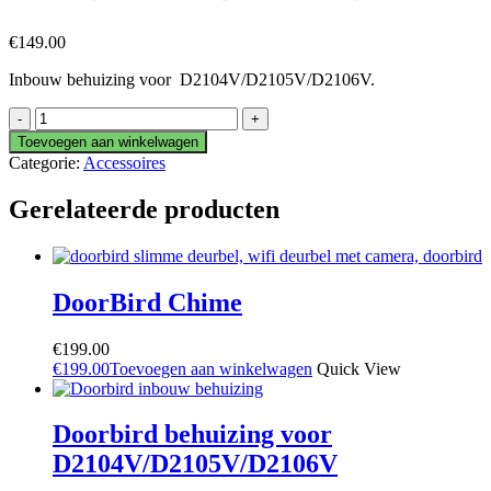
€
149.00
Inbouw behuizing voor D2104V/D2105V/D2106V.
Doorbird
inbouw
Toevoegen aan winkelwagen
behuizing
Categorie:
Accessoires
voor
D2104V/D2105V/D2106V
Gerelateerde producten
aantal
DoorBird Chime
€
199.00
€
199.00
Toevoegen aan winkelwagen
Quick View
Doorbird behuizing voor
D2104V/D2105V/D2106V