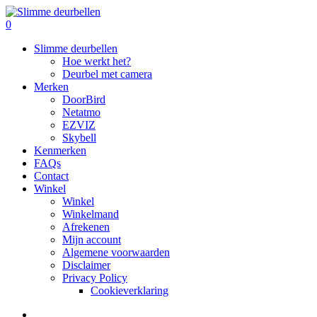
Skip
to
search
0
main
Menu
Slimme deurbellen
content
Hoe werkt het?
Deurbel met camera
Merken
DoorBird
Netatmo
EZVIZ
Skybell
Kenmerken
FAQs
Contact
Winkel
Winkel
Winkelmand
Afrekenen
Mijn account
Algemene voorwaarden
Disclaimer
Privacy Policy
Cookieverklaring
search