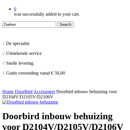
0
was successfully added to your cart.
Search
Close
Search
√
De specialist
√
Uitstekende service
√
Snelle levering
√
Gratis verzending vanaf € 50,00
Home
DoorBird
Accessoires
Doorbird inbouw behuizing voor
D2104V/D2105V/D2106V
Doorbird inbouw behuizing
voor D2104V/D2105V/D2106V