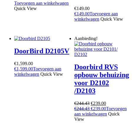
was:
prijs
is:
prijs
Toevoegen aan winkelwagen
€1,932.00.
was:
€1,899.00.
is:
Quick View
€
149.00
€1,932.00.
€1,899.00.
€
149.00
Toevoegen aan
winkelwagen
Quick View
Aanbieding!
DoorBird D2105V
€
1,599.00
Doorbird RVS
€
1,599.00
Toevoegen aan
opbouw behuizing
winkelwagen
Quick View
voor D2102
/D2103
Oorspronkelijke
Huidige
€
244.43
€
239.00
prijs
Oorspronkelijke
prijs
Huidige
€
244.43
€
239.00
Toevoegen
was:
prijs
is:
prijs
aan winkelwagen
Quick
€244.43.
was:
€239.00.
is:
View
€244.43.
€239.00.