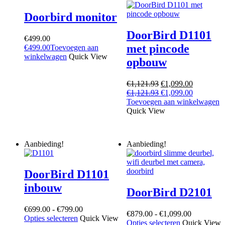
Doorbird monitor
DoorBird D1101
€
499.00
met pincode
€
499.00
Toevoegen aan
winkelwagen
Quick View
opbouw
Oorspronkelijke
Huidige
€
1,121.93
€
1,099.00
prijs
Oorspronkelijke
prijs
Huidige
€
1,121.93
€
1,099.00
was:
prijs
is:
prijs
Toevoegen aan winkelwagen
€1,121.93.
was:
€1,099.00
is:
Quick View
€1,121.93.
€1,099.00
Aanbieding!
Aanbieding!
DoorBird D1101
inbouw
DoorBird D2101
Prijsklasse:
€
699.00
-
€
799.00
Prijsklasse
€
879.00
-
€
1,099.00
Dit
€699.00
Opties selecteren
Quick View
Dit
€879.00
Opties selecteren
Quick View