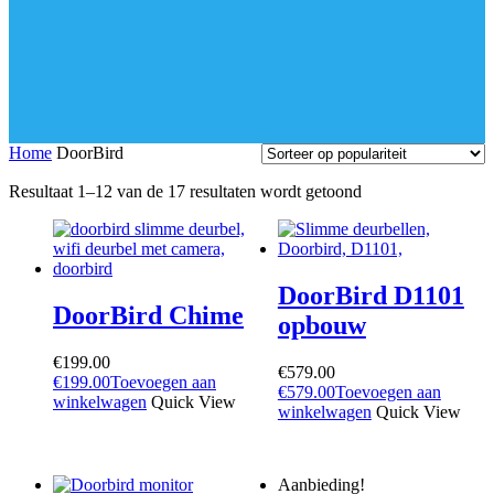
Home
DoorBird
Gesorteerd
Resultaat 1–12 van de 17 resultaten wordt getoond
op
populariteit
DoorBird D1101
DoorBird Chime
opbouw
€
199.00
€
579.00
€
199.00
Toevoegen aan
€
579.00
Toevoegen aan
winkelwagen
Quick View
winkelwagen
Quick View
Aanbieding!