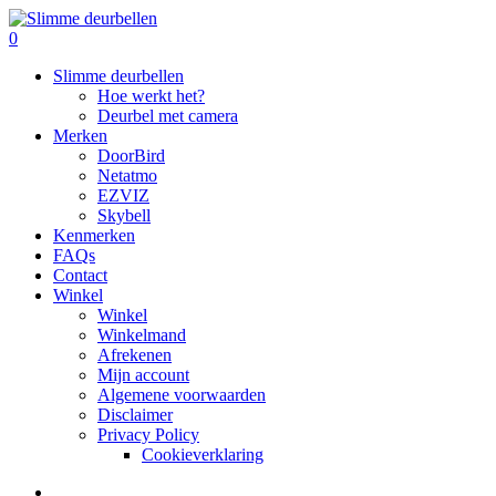
Skip
to
search
0
main
Menu
Slimme deurbellen
content
Hoe werkt het?
Deurbel met camera
Merken
DoorBird
Netatmo
EZVIZ
Skybell
Kenmerken
FAQs
Contact
Winkel
Winkel
Winkelmand
Afrekenen
Mijn account
Algemene voorwaarden
Disclaimer
Privacy Policy
Cookieverklaring
search