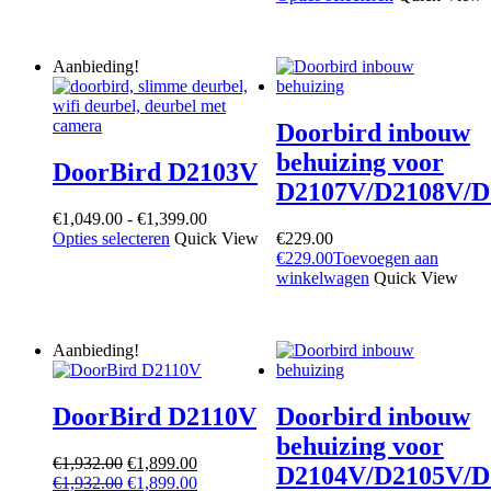
product
tot
product
tot
heeft
€799.00
heeft
€1,099.00
meerdere
meerdere
variaties.
Aanbieding!
variaties.
Deze
Deze
optie
optie
kan
Doorbird inbouw
kan
gekozen
gekozen
behuizing voor
worden
DoorBird D2103V
worden
op
D2107V/D2108V/D
op
de
de
Prijsklasse:
€
1,049.00
-
€
1,399.00
productpagina
productpagin
Dit
€1,049.00
Opties selecteren
Quick View
€
229.00
product
tot
€
229.00
Toevoegen aan
heeft
€1,399.00
winkelwagen
Quick View
meerdere
variaties.
Deze
Aanbieding!
optie
kan
gekozen
DoorBird D2110V
Doorbird inbouw
worden
op
behuizing voor
de
Oorspronkelijke
Huidige
€
1,932.00
€
1,899.00
D2104V/D2105V/D
productpagina
prijs
Oorspronkelijke
prijs
Huidige
€
1,932.00
€
1,899.00