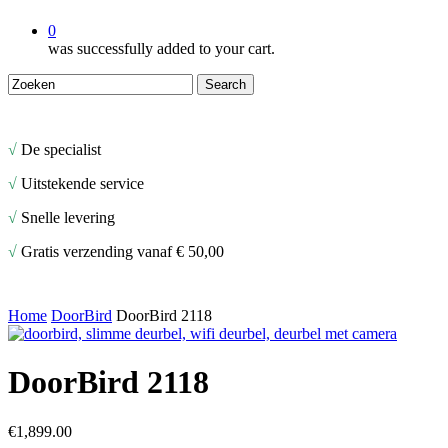
0
was successfully added to your cart.
Search
Close
Search
√
De specialist
√
Uitstekende service
√
Snelle levering
√
Gratis verzending vanaf € 50,00
Home
DoorBird
DoorBird 2118
DoorBird 2118
€
1,899.00