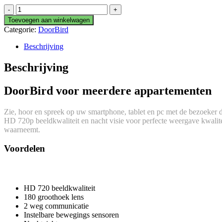
DoorBird
2118
Toevoegen aan winkelwagen
aantal
Categorie:
DoorBird
Beschrijving
Beschrijving
DoorBird voor meerdere appartementen
Zie, hoor en spreek op uw smartphone, tablet en pc met de bezoeker 
HD 720p beeldkwaliteit en nacht visie voor perfecte weergave kwalite
waarneemt.
Voordelen
HD 720 beeldkwaliteit
180 groothoek lens
2 weg communicatie
Instelbare bewegings sensoren