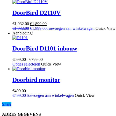
DoorBird D2110V
Oorspronkelijke
Huidige
€
1,932.00
€
1,899.00
prijs
Oorspronkelijke
prijs
Huidige
€
1,932.00
€
1,899.00
Toevoegen aan winkelwagen
Quick View
was:
prijs
is:
prijs
Aanbieding!
€1,932.00.
was:
€1,899.00.
is:
€1,932.00.
€1,899.00.
DoorBird D1101 inbouw
Prijsklasse:
€
699.00
-
€
799.00
Dit
€699.00
Opties selecteren
Quick View
product
tot
heeft
€799.00
meerdere
Doorbird monitor
variaties.
Deze
€
499.00
optie
€
499.00
Toevoegen aan winkelwagen
Quick View
kan
gekozen
Share
Share
worden
op
ADRES GEGEVENS
de