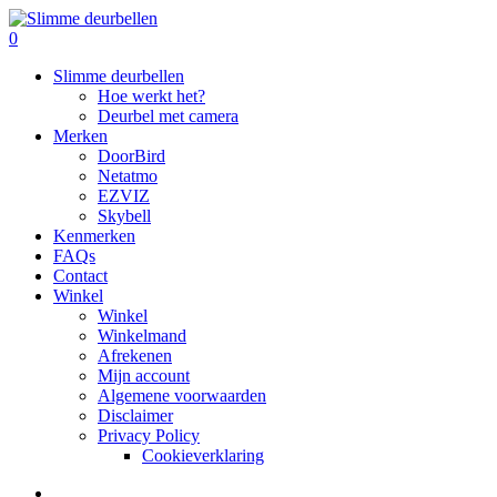
Skip
to
search
0
main
Menu
Slimme deurbellen
content
Hoe werkt het?
Deurbel met camera
Merken
DoorBird
Netatmo
EZVIZ
Skybell
Kenmerken
FAQs
Contact
Winkel
Winkel
Winkelmand
Afrekenen
Mijn account
Algemene voorwaarden
Disclaimer
Privacy Policy
Cookieverklaring
search