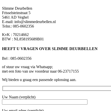
productpagina
Slimme Deurbellen
Frisselsteinstraat 5
5461 AD Veghel
E-mail:
info@slimmedeurbellen.nl
Telnr.: 085-0602356
KvK : 70214662
BTW : NL858195689B01
HEEFT U VRAGEN OVER SLIMME DEURBELLEN
Bel : 085-0602356
of stuur uw vraag via Whatsapp;
met een foto van uw voordeur naar 06-23717155
Wij bieden u graag een passende oplossing aan.
Uw Naam (verplicht)
Uw email adres (verplicht)