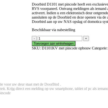
prijs
prijs
Doorbird D1101 met pincode heeft een exclusieve
was:
is:
RVS voorpaneel. Ontvang meldingen als iemand a
€1,121.93.
€1,099.00.
activeert. Indien u een elektronisch deur ontgrend
aansluiten op de Doorbird en deze openen via de 
Doorbird aan op uw NAS opslag of domotica sys
Beschikbaar via nabestelling
DoorBird
D1101
Toevoegen aan winkelwagen
met
SKU:
D1101KV met pincode opbouw
Categorie
pincode
opbouw
aantal
die voor uw deur staat met de DoorBird .
it. Krijg direct een melding op uw smartphone, tablet of pc als iemand
pincode