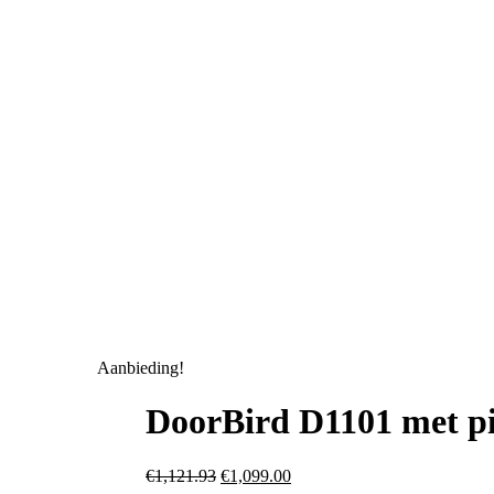
Aanbieding!
DoorBird D1101 met p
Oorspronkelijke
Huidige
€
1,121.93
€
1,099.00