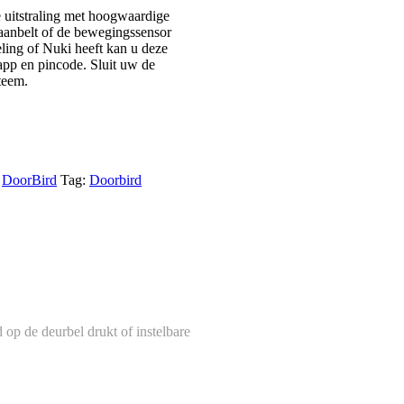
 uitstraling met hoogwaardige
anbelt of de bewegingssensor
eling of Nuki heeft kan u deze
app en pincode. Sluit uw de
teem.
:
DoorBird
Tag:
Doorbird
 op de deurbel drukt of instelbare