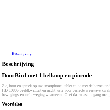
Beschrijving
Beschrijving
DoorBird met 1 belknop en pincode
Zie, hoor en spreek op uw smartphone, tablet en pc met de bezoeker 
HD 1080p beeldkwaliteit en nacht visie voor perfecte weergave kwalite
bewegingssensor beweging waarneemt. Geef daarnaast toegang met 
Voordelen