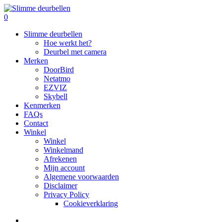
Skip
to
search
0
main
Menu
Slimme deurbellen
content
Hoe werkt het?
Deurbel met camera
Merken
DoorBird
Netatmo
EZVIZ
Skybell
Kenmerken
FAQs
Contact
Winkel
Winkel
Winkelmand
Afrekenen
Mijn account
Algemene voorwaarden
Disclaimer
Privacy Policy
Cookieverklaring
search