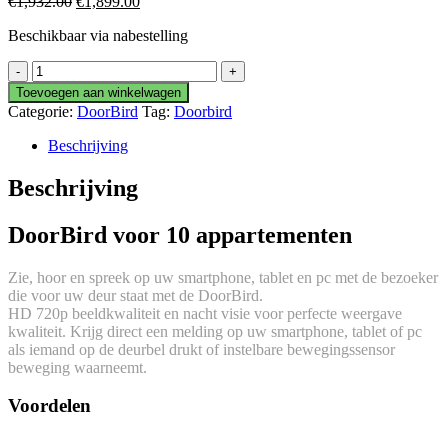
Oorspronkelijke
Huidige
€
1,932.00
€
1,899.00
prijs
prijs
Beschikbaar via nabestelling
was:
is:
€1,932.00.
€1,899.00.
DoorBird
D2110V
Toevoegen aan winkelwagen
aantal
Categorie:
DoorBird
Tag:
Doorbird
Beschrijving
Beschrijving
DoorBird voor 10 appartementen
Zie, hoor en spreek op uw smartphone, tablet en pc met de bezoeker
die voor uw deur staat met de DoorBird.
HD 720p beeldkwaliteit en nacht visie voor perfecte weergave
kwaliteit. Krijg direct een melding op uw smartphone, tablet of pc
als iemand op de deurbel drukt of instelbare bewegingssensor
beweging waarneemt.
Voordelen