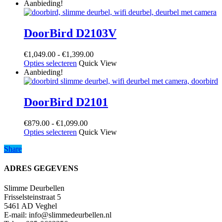
Aanbieding!
DoorBird D2103V
Prijsklasse:
€
1,049.00
-
€
1,399.00
Dit
€1,049.00
Opties selecteren
Quick View
product
tot
Aanbieding!
heeft
€1,399.00
meerdere
variaties.
DoorBird D2101
Deze
optie
Prijsklasse:
€
879.00
-
€
1,099.00
kan
Dit
€879.00
Opties selecteren
Quick View
gekozen
product
tot
worden
Share
Share
heeft
€1,099.00
op
meerdere
de
variaties.
ADRES GEGEVENS
productpagina
Deze
optie
Slimme Deurbellen
kan
Frisselsteinstraat 5
gekozen
5461 AD Veghel
worden
E-mail:
info@slimmedeurbellen.nl
op