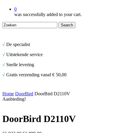
0
was successfully added to your cart.
Search
Close
Search
√
De specialist
√
Uitstekende service
√
Snelle levering
√
Gratis verzending vanaf € 50,00
Home
DoorBird
DoorBird D2110V
Aanbieding!
DoorBird D2110V