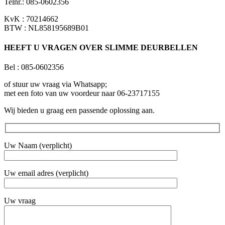
Telnr.: 085-0602356
de
productpagina
KvK : 70214662
BTW : NL858195689B01
HEEFT U VRAGEN OVER SLIMME DEURBELLEN
Bel : 085-0602356
of stuur uw vraag via Whatsapp;
met een foto van uw voordeur naar 06-23717155
Wij bieden u graag een passende oplossing aan.
Uw Naam (verplicht)
Uw email adres (verplicht)
Uw vraag