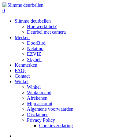
Skip
to
search
0
main
Menu
Slimme deurbellen
content
Hoe werkt het?
Deurbel met camera
Merken
DoorBird
Netatmo
EZVIZ
Skybell
Kenmerken
FAQs
Contact
Winkel
Winkel
Winkelmand
Afrekenen
Mijn account
Algemene voorwaarden
Disclaimer
Privacy Policy
Cookieverklaring
search