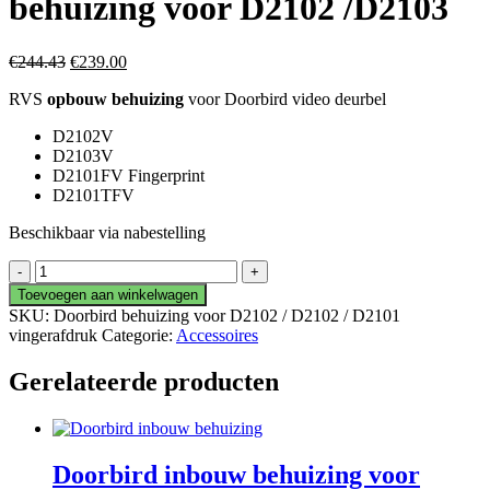
behuizing voor D2102 /D2103
Oorspronkelijke
Huidige
€
244.43
€
239.00
prijs
prijs
RVS
opbouw behuizing
voor Doorbird video deurbel
was:
is:
€244.43.
€239.00.
D2102V
D2103V
D2101FV Fingerprint
D2101TFV
Beschikbaar via nabestelling
Doorbird
RVS
Toevoegen aan winkelwagen
opbouw
SKU:
Doorbird behuizing voor D2102 / D2102 / D2101
behuizing
vingerafdruk
Categorie:
Accessoires
voor
D2102
Gerelateerde producten
/D2103
aantal
Doorbird inbouw behuizing voor