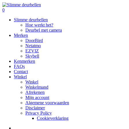
Skip
to
search
0
main
Menu
Slimme deurbellen
content
Hoe werkt het?
Deurbel met camera
Merken
DoorBird
Netatmo
EZVIZ
Skybell
Kenmerken
FAQs
Contact
Winkel
Winkel
Winkelmand
Afrekenen
Mijn account
Algemene voorwaarden
Disclaimer
Privacy Policy
Cookieverklaring
search