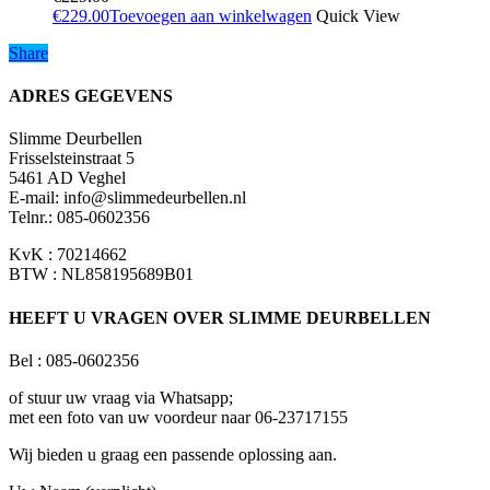
€
229.00
Toevoegen aan winkelwagen
Quick View
Share
Share
ADRES GEGEVENS
Slimme Deurbellen
Frisselsteinstraat 5
5461 AD Veghel
E-mail:
info@slimmedeurbellen.nl
Telnr.: 085-0602356
KvK : 70214662
BTW : NL858195689B01
HEEFT U VRAGEN OVER SLIMME DEURBELLEN
Bel : 085-0602356
of stuur uw vraag via Whatsapp;
met een foto van uw voordeur naar 06-23717155
Wij bieden u graag een passende oplossing aan.