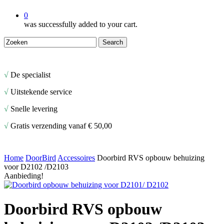
0
was successfully added to your cart.
Search
Close
Search
√
De specialist
√
Uitstekende service
√
Snelle levering
√
Gratis verzending vanaf € 50,00
Home
DoorBird
Accessoires
Doorbird RVS opbouw behuizing
voor D2102 /D2103
Aanbieding!
Doorbird RVS opbouw