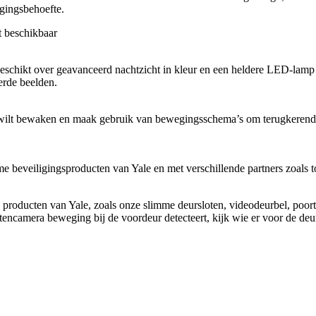
gingsbehoefte.
t beschikbaar
 beschikt over geavanceerd nachtzicht in kleur en een heldere LED-la
eerde beelden.
a wilt bewaken en maak gebruik van bewegingsschema’s om terugkerende 
e beveiligingsproducten van Yale en met verschillende partners zoal
producten van Yale, zoals onze slimme deursloten, videodeurbel, poor
ncamera beweging bij de voordeur detecteert, kijk wie er voor de deur 