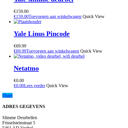
€
159.00
€
159.00
Toevoegen aan winkelwagen
Quick View
Yale Linus Pincode
€
69.99
€
69.99
Toevoegen aan winkelwagen
Quick View
Netatmo
€
0.00
€
0.00
Lees verder
Quick View
Share
Share
ADRES GEGEVENS
Slimme Deurbellen
Frisselsteinstraat 5
5461 AD Veghel