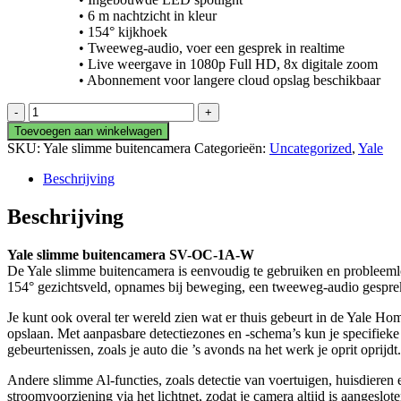
• 6 m nachtzicht in kleur
• 154° kijkhoek
• Tweeweg-audio, voer een gesprek in realtime
• Live weergave in 1080p Full HD, 8x digitale zoom
• Abonnement voor langere cloud opslag beschikbaar
Yale
buitencamera
Toevoegen aan winkelwagen
aantal
SKU:
Yale slimme buitencamera
Categorieën:
Uncategorized
,
Yale
Beschrijving
Beschrijving
Yale slimme buitencamera SV-OC-1A-W
De Yale slimme buitencamera is eenvoudig te gebruiken en probleemloo
154° gezichtsveld, opnames bij beweging, een tweeweg-audio gespreks
Je kunt ook overal ter wereld zien wat er thuis gebeurt in de Yale Ho
opslaan. Met aanpasbare detectiezones en -schema’s kun je specifie
gebeurtenissen, zoals je auto die ’s avonds na het werk je oprit oprijdt.
Andere slimme Al-functies, zoals detectie van voertuigen, huisdieren 
stroomvoorziening via het lichtnet, zodat je camera altijd is aanges