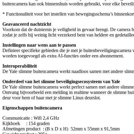
buitencamera kan ook binnenshuis worden gebruikt, voor elke beveili
* Functionaliteit voor het instellen van bewegingsschema’s binnenkor
Geavanceerd nachtzicht
Voorkom dat de duisternis je veiligheid in gevaar brengt. De camera
zodat je zelfs bij weinig licht verzekerd bent van heldere en gedetaill
Instellingen naar wens aan te passen
Definieer specifieke gebieden die je met je buitenbeveiligingscamer
worden toegevoegd als extra AI-functies onder een abonnement.
Interoperabiliteit
De Yale slimme buitencamera werkt naadloos samen met andere slimm
Onderdeel van het slimme beveiligingsecosysteem van Yale
De Yale slimme buitencamera werkt perfect samen met andere slimme 
Ontvang bijvoorbeeld een melding in realtime wanneer de slimme buite
deur voor hem of haar met je slimme Linus deurslot.
Eigenschappen buitencamera
Communicatie : Wifi 2,4 GHz
Kijkhoek : 154 graden
Afmetingen product : (B x D x H) 52mm x 55mm x 91,5mm