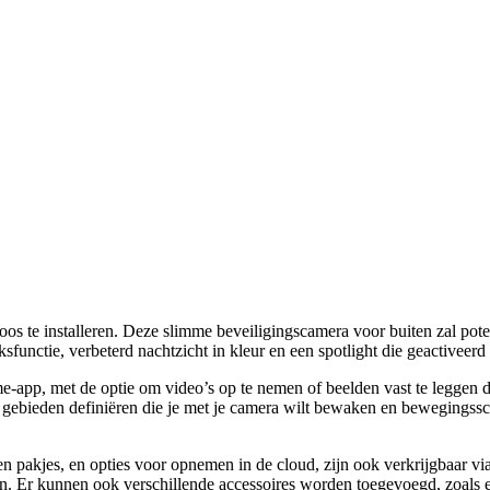
s te installeren. Deze slimme beveiligingscamera voor buiten zal pote
functie, verbeterd nachtzicht in kleur en een spotlight die geactivee
me-app, met de optie om video’s op te nemen of beelden vast te leggen 
ke gebieden definiëren die je met je camera wilt bewaken en bewegings
en pakjes, en opties voor opnemen in de cloud, zijn ook verkrijgbaar vi
loten. Er kunnen ook verschillende accessoires worden toegevoegd, zoa