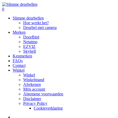
Skip
to
search
0
main
Menu
Slimme deurbellen
content
Hoe werkt het?
Deurbel met camera
Merken
DoorBird
Netatmo
EZVIZ
Skybell
Kenmerken
FAQs
Contact
Winkel
Winkel
Winkelmand
Afrekenen
Mijn account
Algemene voorwaarden
Disclaimer
Privacy Policy
Cookieverklaring
search