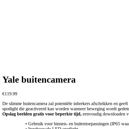
Yale buitencamera
€
119.99
De slimme buitencamera zal potentiële inbrekers afschrikken en geef
spotlight die geactiveerd kan worden wanneer beweging wordt gedete
Opslag beelden gratis voor beperkte tijd,
eenvoudig downloaden voo
• Gebruik voor binnen- en buitentoepassingen (IP65 waa
• Ingebouwde LED spotlight