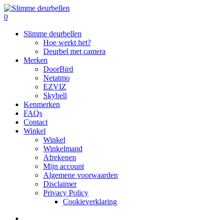
Skip
to
search
0
main
Menu
Slimme deurbellen
content
Hoe werkt het?
Deurbel met camera
Merken
DoorBird
Netatmo
EZVIZ
Skybell
Kenmerken
FAQs
Contact
Winkel
Winkel
Winkelmand
Afrekenen
Mijn account
Algemene voorwaarden
Disclaimer
Privacy Policy
Cookieverklaring
search