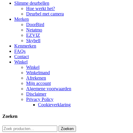
Close
Slimme deurbellen
Menu
Hoe werkt het?
Deurbel met camera
Merken
DoorBird
Netatmo
EZVIZ
Skybell
Kenmerken
FAQs
Contact
Winkel
Winkel
Winkelmand
Afrekenen
Mijn account
Algemene voorwaarden
Disclaimer
Privacy Policy
Cookieverklaring
Zoeken
Zoeken
Zoeken