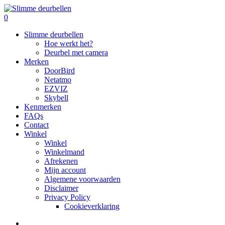
Skip
to
search
0
main
Menu
Slimme deurbellen
content
Hoe werkt het?
Deurbel met camera
Merken
DoorBird
Netatmo
EZVIZ
Skybell
Kenmerken
FAQs
Contact
Winkel
Winkel
Winkelmand
Afrekenen
Mijn account
Algemene voorwaarden
Disclaimer
Privacy Policy
Cookieverklaring
search