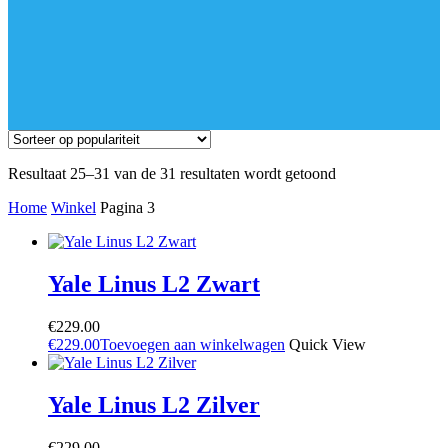
Gesorteerd
Resultaat 25–31 van de 31 resultaten wordt getoond
op
Home
Winkel
Pagina 3
populariteit
Yale Linus L2 Zwart
€
229.00
€
229.00
Toevoegen aan winkelwagen
Quick View
Yale Linus L2 Zilver
€
229.00