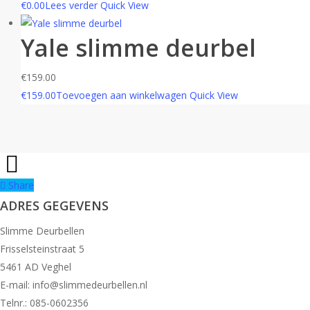
€
0.00
Lees verder
Quick View
Yale slimme deurbel
€
159.00
€
159.00
Toevoegen aan winkelwagen
Quick View
Share
Share
ADRES GEGEVENS
Slimme Deurbellen
Frisselsteinstraat 5
5461 AD Veghel
E-mail:
info@slimmedeurbellen.nl
Telnr.: 085-0602356