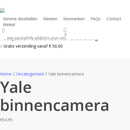
Skip
to
main
Slimme deurbellen
Merken
Kenmerken
FAQs
Contact
Winkel
content
search
0
was successfully added to your cart.
√
De specialist
√
Uitstekende service
√
Snelle levering
√
Gratis verzending vanaf € 50,00
Home
Uncategorized
Yale binnencamera
Yale
binnencamera
€
54.99