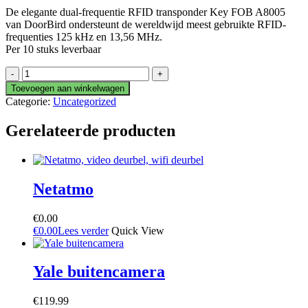
De elegante dual-frequentie RFID transponder Key FOB A8005
van DoorBird ondersteunt de wereldwijd meest gebruikte RFID-
frequenties 125 kHz en 13,56 MHz.
Per 10 stuks leverbaar
Doorbird
tag
Toevoegen aan winkelwagen
(
Categorie:
Uncategorized
10
stuks)
Gerelateerde producten
aantal
Netatmo
€
0.00
€
0.00
Lees verder
Quick View
Yale buitencamera
€
119.99