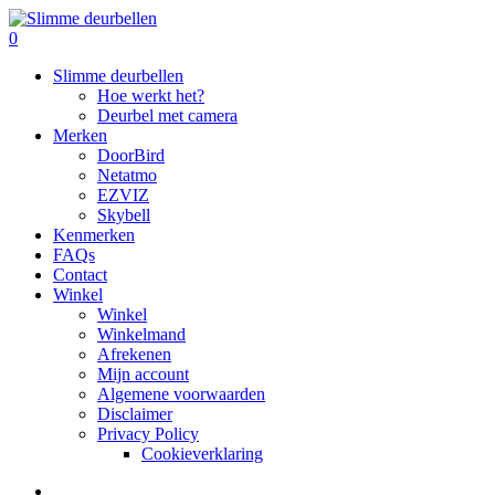
Skip
to
search
0
main
Menu
Slimme deurbellen
content
Hoe werkt het?
Deurbel met camera
Merken
DoorBird
Netatmo
EZVIZ
Skybell
Kenmerken
FAQs
Contact
Winkel
Winkel
Winkelmand
Afrekenen
Mijn account
Algemene voorwaarden
Disclaimer
Privacy Policy
Cookieverklaring
search