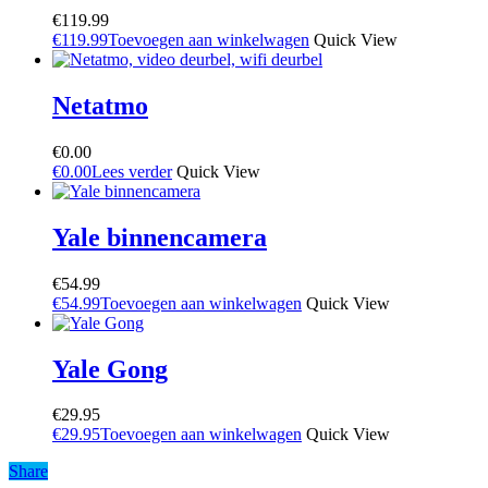
€
119.99
€
119.99
Toevoegen aan winkelwagen
Quick View
Netatmo
€
0.00
€
0.00
Lees verder
Quick View
Yale binnencamera
€
54.99
€
54.99
Toevoegen aan winkelwagen
Quick View
Yale Gong
€
29.95
€
29.95
Toevoegen aan winkelwagen
Quick View
Share
Share