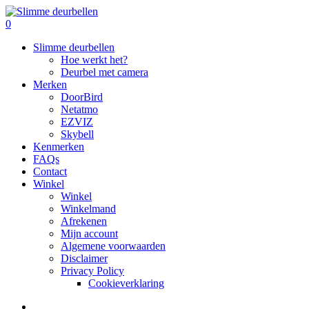
Skip
to
search
0
main
Menu
Slimme deurbellen
content
Hoe werkt het?
Deurbel met camera
Merken
DoorBird
Netatmo
EZVIZ
Skybell
Kenmerken
FAQs
Contact
Winkel
Winkel
Winkelmand
Afrekenen
Mijn account
Algemene voorwaarden
Disclaimer
Privacy Policy
Cookieverklaring
search